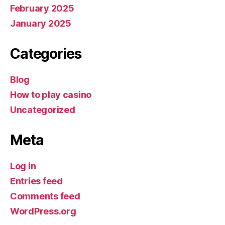
February 2025
January 2025
Categories
Blog
How to play casino
Uncategorized
Meta
Log in
Entries feed
Comments feed
WordPress.org