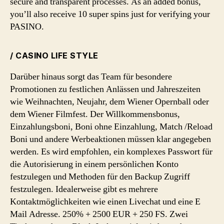
secure and transparent processes. As an added bonus,
you’ll also receive 10 super spins just for verifying your
PASINO.
/ CASINO LIFE STYLE
Darüber hinaus sorgt das Team für besondere
Promotionen zu festlichen Anlässen und Jahreszeiten
wie Weihnachten, Neujahr, dem Wiener Opernball oder
dem Wiener Filmfest. Der Willkommensbonus,
Einzahlungsboni, Boni ohne Einzahlung, Match /Reload
Boni und andere Werbeaktionen müssen klar angegeben
werden. Es wird empfohlen, ein komplexes Passwort für
die Autorisierung in einem persönlichen Konto
festzulegen und Methoden für den Backup Zugriff
festzulegen. Idealerweise gibt es mehrere
Kontaktmöglichkeiten wie einen Livechat und eine E
Mail Adresse. 250% + 2500 EUR + 250 FS. Zwei