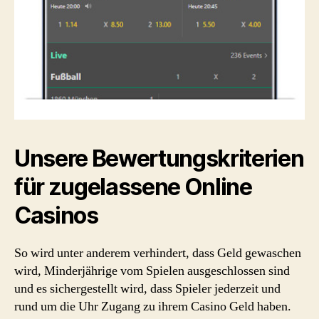
Unsere Bewertungskriterien
für zugelassene Online
Casinos
So wird unter anderem verhindert, dass Geld gewaschen
wird, Minderjährige vom Spielen ausgeschlossen sind
und es sichergestellt wird, dass Spieler jederzeit und
rund um die Uhr Zugang zu ihrem Casino Geld haben.