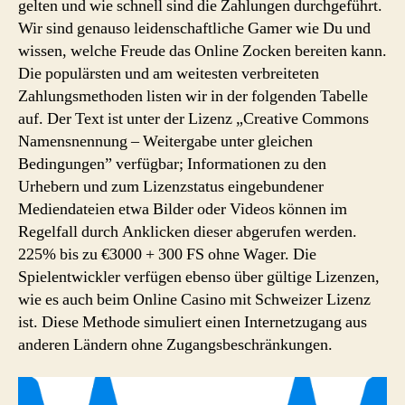
gelten und wie schnell sind die Zahlungen durchgeführt.
Wir sind genauso leidenschaftliche Gamer wie Du und
wissen, welche Freude das Online Zocken bereiten kann.
Die populärsten und am weitesten verbreiteten
Zahlungsmethoden listen wir in der folgenden Tabelle
auf. Der Text ist unter der Lizenz „Creative Commons
Namensnennung – Weitergabe unter gleichen
Bedingungen” verfügbar; Informationen zu den
Urhebern und zum Lizenzstatus eingebundener
Mediendateien etwa Bilder oder Videos können im
Regelfall durch Anklicken dieser abgerufen werden.
225% bis zu €3000 + 300 FS ohne Wager. Die
Spielentwickler verfügen ebenso über gültige Lizenzen,
wie es auch beim Online Casino mit Schweizer Lizenz
ist. Diese Methode simuliert einen Internetzugang aus
anderen Ländern ohne Zugangsbeschränkungen.