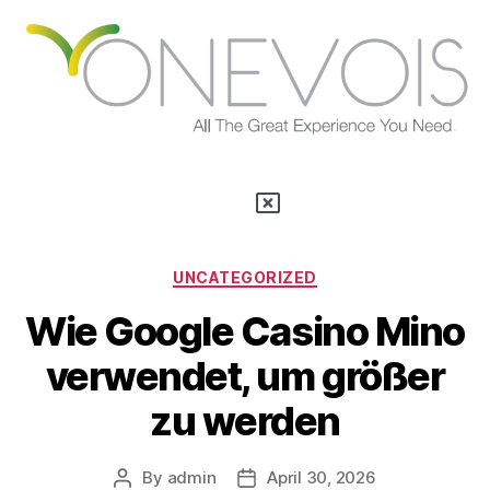
UNCATEGORIZED
Wie Google Casino Mino
verwendet, um größer
zu werden
By
admin
April 30, 2026