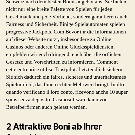
Schweiz nach dem besten Bonusangebot aus. Sie bieten
nicht nur eine breite Palette von Spielen für jeden
Geschmack und jede Vorliebe, sondern garantieren auch
Fairness und Sicherheit. Einige Spielautomaten spielen
progressive Jackpots. Com Bevor ihr die Informationen
auf dieser Website nutzt, insbesondere zu Online
Casinos oder anderen Online Glücksspieldiensten,
empfehlen wir euch dringend, euch über die örtlichen
Gesetze und Vorschriften zu informieren. Comment
cette entreprise utilise Trustpilot. Letztendlich sichern
Sie sich dadurch ein faires, sicheres und unterhaltsames
Spielumfeld, das Ihnen echten Mehrwert bringt. Inoltre,
quando verificano il loro conto, ricevono anche 10 super
spins senza deposito. Casinosoftware kann von
Betreiberfirmen auch geleast werden.
2 Attraktive Boni ab Ihrer