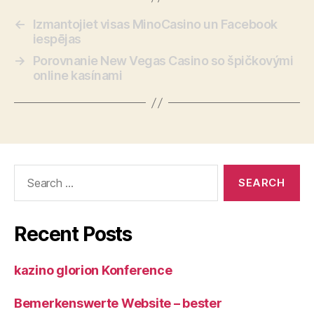
←
Izmantojiet visas MinoCasino un Facebook
iespējas
→
Porovnanie New Vegas Casino so špičkovými
online kasínami
Recent Posts
kazino glorion Konference
Bemerkenswerte Website – bester