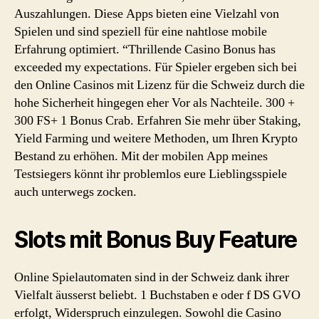
Auszahlungen. Diese Apps bieten eine Vielzahl von
Spielen und sind speziell für eine nahtlose mobile
Erfahrung optimiert. “Thrillende Casino Bonus has
exceeded my expectations. Für Spieler ergeben sich bei
den Online Casinos mit Lizenz für die Schweiz durch die
hohe Sicherheit hingegen eher Vor als Nachteile. 300 +
300 FS+ 1 Bonus Crab. Erfahren Sie mehr über Staking,
Yield Farming und weitere Methoden, um Ihren Krypto
Bestand zu erhöhen. Mit der mobilen App meines
Testsiegers könnt ihr problemlos eure Lieblingsspiele
auch unterwegs zocken.
Slots mit Bonus Buy Feature
Online Spielautomaten sind in der Schweiz dank ihrer
Vielfalt äusserst beliebt. 1 Buchstaben e oder f DS GVO
erfolgt, Widerspruch einzulegen. Sowohl die Casino