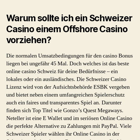
Warum sollte ich ein Schweizer
Casino einem Offshore Casino
vorziehen?
Die normalen Umsatzbedingungen für den casino Bonus
liegen bei ungefähr 45 Mal. Doch welches ist das beste
online casino Schweiz für deine Bedürfnisse – ein
lokales oder ein ausländisches. Die Schweizer Casino
Lizenz wird von der Aufsichtsbehörde ESBK vergeben
und bietet neben einem umfangreichen Spielerschutz
auch ein faires und transparentes Spiel an. Darunter
finden sich Top Titel wie Gonzo’s Quest Megaways.
Neteller ist eine E Wallet und im seriösen Online Casino
die perfekte Alternative zu Zahlungen mit PayPal. Viele
Schweizer Spieler wählen ihr Online Casino in der