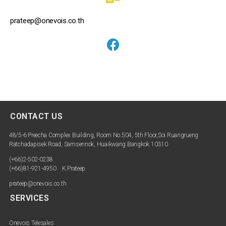
prateep@onevois.co.th
Onevois Communication Co.,Ltd.
CONTACT US
48/5-6 Preecha Complex Building, Room No.504, 5th Floor,Soi Ruangrueng
Ratchadapisek Road, Samsennok, Huaikwang Bangkok 10310
(+66)2-502-0238
(+66)81-921-4950 K.Prateep
prateep@onevois.co.th
SERVICES
Onevois Telesales