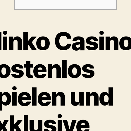
linko Casin
ostenlos
pielen und
xklusive