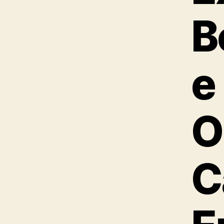
B
e
O
C