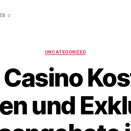
ES
UNCATEGORIZED
o Casino Kos
len und Exkl