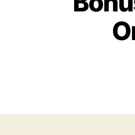
Bonu
O