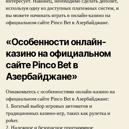
интересует. Наконец, необходимо сделать депозит,
используя одну из доступных платежных систем, и
вы можете начинать играть в онлайн-казино на
официальном сайте Pinco Bet в Азербайджане.
«Особенности онлайн-
казино на официальном
сайте Pinco Bet в
Азербайджане»
Ознакомьтесь с особенностями онлайн-казино на
официальном сайте Pinco Bet в Азербайджане:
1. Богатый выбор игровых автоматов и
традиционных казино-игр, таких как рулетка и
poker.
2. Надежное и безопасное программное