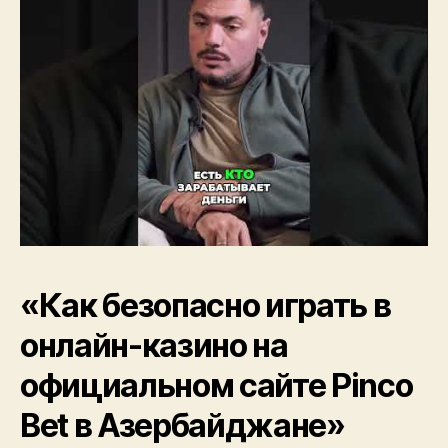
«Как безопасно играть в
онлайн-казино на
официальном сайте Pinco
Bet в Азербайджане»