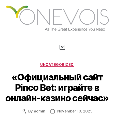
UNCATEGORIZED
«Официальный сайт
Pinco Bet: играйте в
онлайн-казино сейчас»
By
admin
November 10, 2025