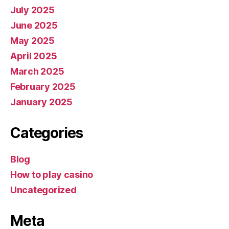
July 2025
June 2025
May 2025
April 2025
March 2025
February 2025
January 2025
Categories
Blog
How to play casino
Uncategorized
Meta