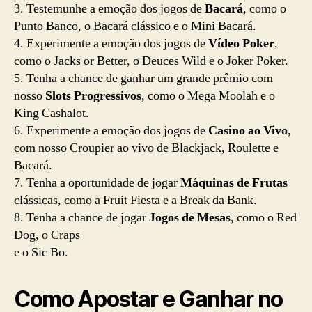
3. Testemunhe a emoção dos jogos de
Bacará
, como o
Punto Banco, o Bacará clássico e o Mini Bacará.
4. Experimente a emoção dos jogos de
Vídeo Poker
,
como o Jacks or Better, o Deuces Wild e o Joker Poker.
5. Tenha a chance de ganhar um grande prêmio com
nosso
Slots Progressivos
, como o Mega Moolah e o
King Cashalot.
6. Experimente a emoção dos jogos de
Casino ao Vivo
,
com nosso Croupier ao vivo de Blackjack, Roulette e
Bacará.
7. Tenha a oportunidade de jogar
Máquinas de Frutas
clássicas, como a Fruit Fiesta e a Break da Bank.
8. Tenha a chance de jogar
Jogos de Mesas
, como o Red
Dog, o Craps
e o Sic Bo.
Como Apostar e Ganhar no