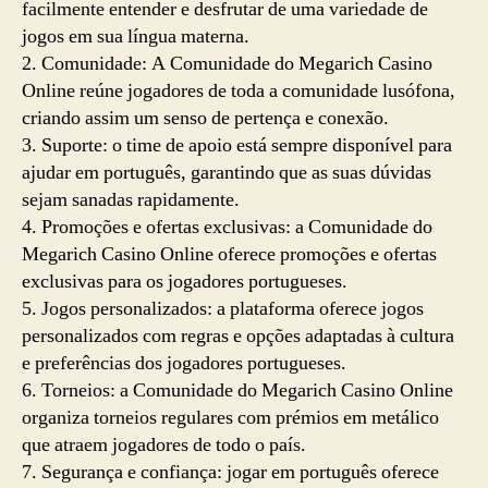
facilmente entender e desfrutar de uma variedade de
jogos em sua língua materna.
2. Comunidade: A Comunidade do Megarich Casino
Online reúne jogadores de toda a comunidade lusófona,
criando assim um senso de pertença e conexão.
3. Suporte: o time de apoio está sempre disponível para
ajudar em português, garantindo que as suas dúvidas
sejam sanadas rapidamente.
4. Promoções e ofertas exclusivas: a Comunidade do
Megarich Casino Online oferece promoções e ofertas
exclusivas para os jogadores portugueses.
5. Jogos personalizados: a plataforma oferece jogos
personalizados com regras e opções adaptadas à cultura
e preferências dos jogadores portugueses.
6. Torneios: a Comunidade do Megarich Casino Online
organiza torneios regulares com prémios em metálico
que atraem jogadores de todo o país.
7. Segurança e confiança: jogar em português oferece