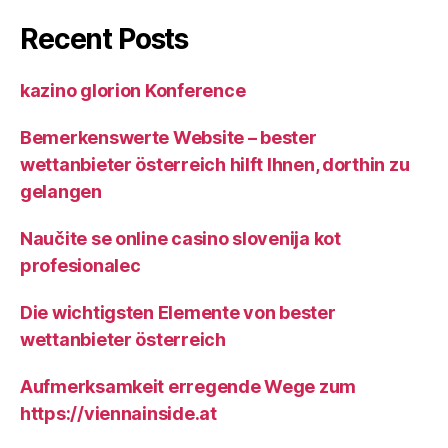
Recent Posts
kazino glorion Konference
Bemerkenswerte Website – bester
wettanbieter österreich hilft Ihnen, dorthin zu
gelangen
Naučite se online casino slovenija kot
profesionalec
Die wichtigsten Elemente von bester
wettanbieter österreich
Aufmerksamkeit erregende Wege zum
https://viennainside.at