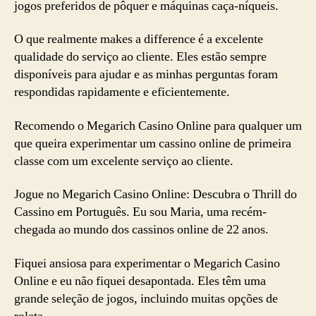
jogos preferidos de pôquer e máquinas caça-níqueis.
O que realmente makes a difference é a excelente
qualidade do serviço ao cliente. Eles estão sempre
disponíveis para ajudar e as minhas perguntas foram
respondidas rapidamente e eficientemente.
Recomendo o Megarich Casino Online para qualquer um
que queira experimentar um cassino online de primeira
classe com um excelente serviço ao cliente.
Jogue no Megarich Casino Online: Descubra o Thrill do
Cassino em Português. Eu sou Maria, uma recém-
chegada ao mundo dos cassinos online de 22 anos.
Fiquei ansiosa para experimentar o Megarich Casino
Online e eu não fiquei desapontada. Eles têm uma
grande seleção de jogos, incluindo muitas opções de