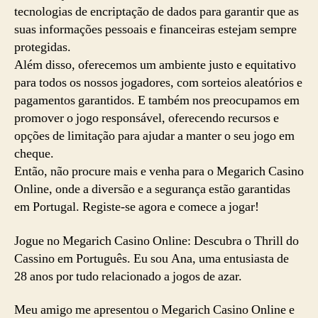
tecnologias de encriptação de dados para garantir que as
suas informações pessoais e financeiras estejam sempre
protegidas.
Além disso, oferecemos um ambiente justo e equitativo
para todos os nossos jogadores, com sorteios aleatórios e
pagamentos garantidos. E também nos preocupamos em
promover o jogo responsável, oferecendo recursos e
opções de limitação para ajudar a manter o seu jogo em
cheque.
Então, não procure mais e venha para o Megarich Casino
Online, onde a diversão e a segurança estão garantidas
em Portugal. Registe-se agora e comece a jogar!
Jogue no Megarich Casino Online: Descubra o Thrill do
Cassino em Português. Eu sou Ana, uma entusiasta de
28 anos por tudo relacionado a jogos de azar.
Meu amigo me apresentou o Megarich Casino Online e