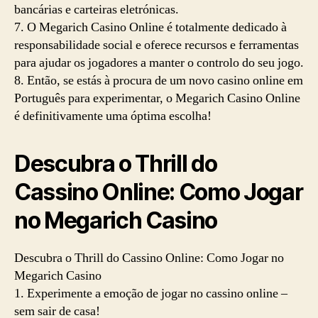
bancárias e carteiras eletrónicas.
7. O Megarich Casino Online é totalmente dedicado à
responsabilidade social e oferece recursos e ferramentas
para ajudar os jogadores a manter o controlo do seu jogo.
8. Então, se estás à procura de um novo casino online em
Português para experimentar, o Megarich Casino Online
é definitivamente uma óptima escolha!
Descubra o Thrill do
Cassino Online: Como Jogar
no Megarich Casino
Descubra o Thrill do Cassino Online: Como Jogar no
Megarich Casino
1. Experimente a emoção de jogar no cassino online –
sem sair de casa!