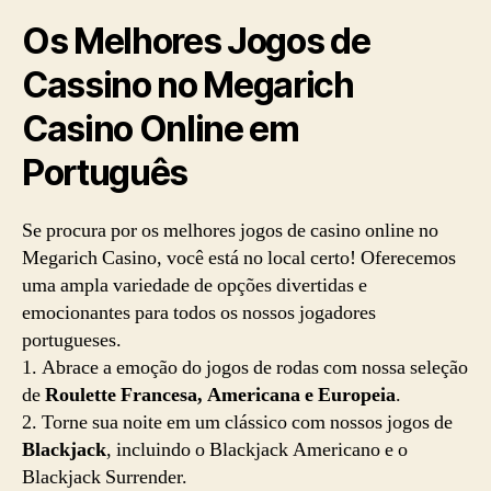
Os Melhores Jogos de
Cassino no Megarich
Casino Online em
Português
Se procura por os melhores jogos de casino online no
Megarich Casino, você está no local certo! Oferecemos
uma ampla variedade de opções divertidas e
emocionantes para todos os nossos jogadores
portugueses.
1. Abrace a emoção do jogos de rodas com nossa seleção
de
Roulette Francesa, Americana e Europeia
.
2. Torne sua noite em um clássico com nossos jogos de
Blackjack
, incluindo o Blackjack Americano e o
Blackjack Surrender.