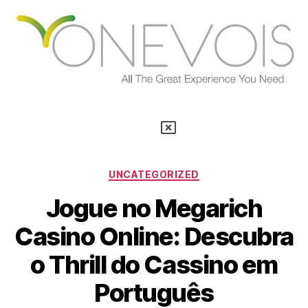
UNCATEGORIZED
Jogue no Megarich
Casino Online: Descubra
o Thrill do Cassino em
Português