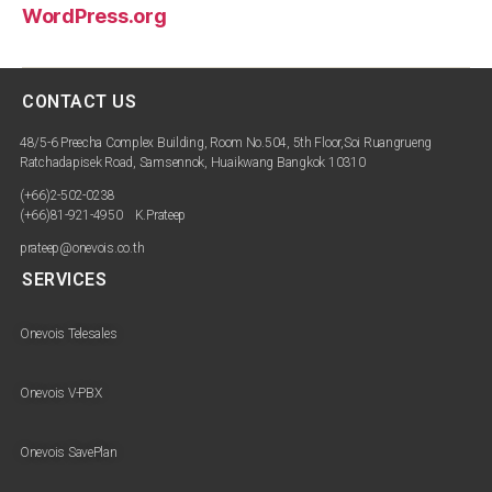
WordPress.org
CONTACT US
48/5-6 Preecha Complex Building, Room No.504, 5th Floor,Soi Ruangrueng
Ratchadapisek Road, Samsennok, Huaikwang Bangkok 10310
(+66)2-502-0238
(+66)81-921-4950 K.Prateep
prateep@onevois.co.th
SERVICES
Onevois Telesales
Onevois V-PBX
Onevois SavePlan