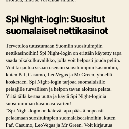
Spi Night-login: Suositut
suomalaiset nettikasinot
Tervetuloa tutustumaan Suomiin suosituimpiin
nettikasinoihin! Spi Night-login on erittäin käytetty tapa
saada pikakulkuvalikko, jolla voit helposti jouda peliin.
Voit kirjautua sisään useisiin suosituimpiin kasinoihin,
kuten Paf, Casumo, LeoVegas ja Mr Green, yhdellä
kosketaen. Spi Night-login tarjoaa suomalaisille
pelaajille turvallisen ja helpon tavan aloittaa pelata.
Yritä tällä kertaa uutta ja käytä Spi Night-loginia
suosituimman kasinoasi varten!
“Spi Night-login on kätevä tapa päästä nopeasti
pelaamaan suosituimpien suomalaiscasinoihin, kuten
Paf, Casumo, LeoVegas ja Mr Green. Voit kirjautua