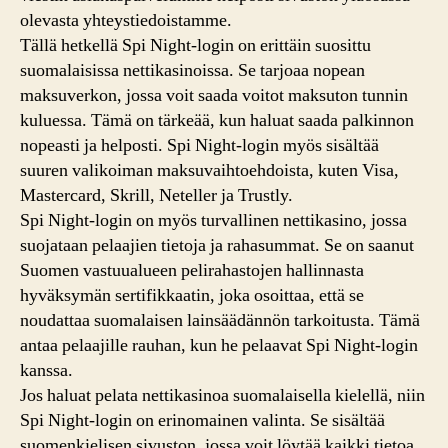
olevasta yhteystiedoistamme.
Tällä hetkellä Spi Night-login on erittäin suosittu
suomalaisissa nettikasinoissa. Se tarjoaa nopean
maksuverkon, jossa voit saada voitot maksuton tunnin
kuluessa. Tämä on tärkeää, kun haluat saada palkinnon
nopeasti ja helposti. Spi Night-login myös sisältää
suuren valikoiman maksuvaihtoehdoista, kuten Visa,
Mastercard, Skrill, Neteller ja Trustly.
Spi Night-login on myös turvallinen nettikasino, jossa
suojataan pelaajien tietoja ja rahasummat. Se on saanut
Suomen vastuualueen pelirahastojen hallinnasta
hyväksymän sertifikkaatin, joka osoittaa, että se
noudattaa suomalaisen lainsäädännön tarkoitusta. Tämä
antaa pelaajille rauhan, kun he pelaavat Spi Night-login
kanssa.
Jos haluat pelata nettikasinoa suomalaisella kielellä, niin
Spi Night-login on erinomainen valinta. Se sisältää
suomenkielisen sivuston, jossa voit löytää kaikki tietoa