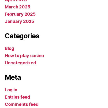
March 2025
February 2025
January 2025
Categories
Blog
How to play casino
Uncategorized
Meta
Log in
Entries feed
Comments feed