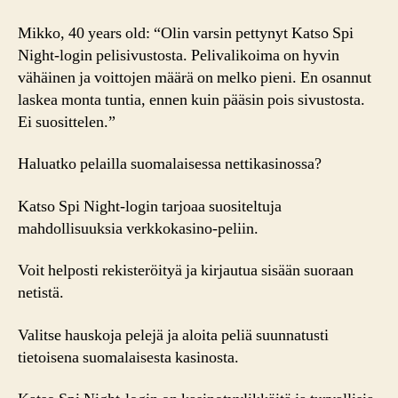
Mikko, 40 years old: “Olin varsin pettynyt Katso Spi
Night-login pelisivustosta. Pelivalikoima on hyvin
vähäinen ja voittojen määrä on melko pieni. En osannut
laskea monta tuntia, ennen kuin pääsin pois sivustosta.
Ei suosittelen.”
Haluatko pelailla suomalaisessa nettikasinossa?
Katso Spi Night-login tarjoaa suositeltuja
mahdollisuuksia verkkokasino-peliin.
Voit helposti rekisteröityä ja kirjautua sisään suoraan
netistä.
Valitse hauskoja pelejä ja aloita peliä suunnatusti
tietoisena suomalaisesta kasinosta.