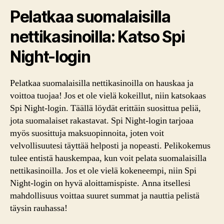
Pelatkaa suomalaisilla
nettikasinoilla: Katso Spi
Night-login
Pelatkaa suomalaisilla nettikasinoilla on hauskaa ja
voittoa tuojaa! Jos et ole vielä kokeillut, niin katsokaas
Spi Night-login. Täällä löydät erittäin suosittua peliä,
jota suomalaiset rakastavat. Spi Night-login tarjoaa
myös suosittuja maksuopinnoita, joten voit
velvollisuutesi täyttää helposti ja nopeasti. Pelikokemus
tulee entistä hauskempaa, kun voit pelata suomalaisilla
nettikasinoilla. Jos et ole vielä kokeneempi, niin Spi
Night-login on hyvä aloittamispiste. Anna itsellesi
mahdollisuus voittaa suuret summat ja nauttia pelistä
täysin rauhassa!