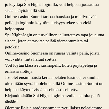
jo käyttäjä Spi Night-loginilla, voit helposti jouaautua
sisään käyttämällä sitä.
Online-casino Suomi tarjoaa hauskaa ja miellyttävää
peliä, ja loginnin käyttömakeisyys tekee sen vielä
helpompaa.
Spi Night-login on turvallinen ja luotettava tapa jouautua
sisään, joten et tarvitse pelätä vieraantumista tai
petoksia.
Online-casino Suomessa on runsas valinta peliä, joista
voit valita, mitä haluat soittaa.
Voit löytää klassiset kasinopelit, kuten pöytäpelejä ja
erilaisia slotteja.
Jos olet ensimmäistä kertaa pelaten kasinoa, ei sinulla
ole mitään syytä huolehtia, sillä Online-casino Suomi on
helposti käytettävissä ja selkeästi selitetty.
Kirjaudu sisään Spi Night-loginin avulla ja aloita peliä
tänään!
Olemme iloisia saadessamme tervetuliaiset pelaajamme