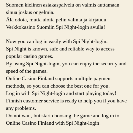
Suomen kielinen asiakaspalvelu on valmis auttamaan
sinua joskus ongelmia.
Älä odota, mutta aloita pelin valinta ja kirjaudu
Verkkokasino Suomiin Spi Night-login avulla!
Now you can log in easily with Spi Night-login.
Spi Night is known, safe and reliable way to access
popular casino games.
By using Spi Night-login, you can enjoy the security and
speed of the games.
Online Casino Finland supports multiple payment
methods, so you can choose the best one for you.
Log in with Spi Night-login and start playing today!
Finnish customer service is ready to help you if you have
any problems.
Do not wait, but start choosing the game and log in to
Online Casino Finland with Spi Night-login!