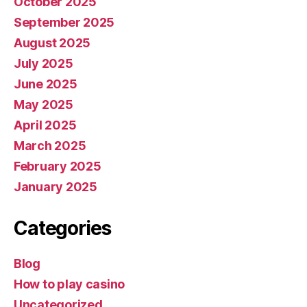
October 2025
September 2025
August 2025
July 2025
June 2025
May 2025
April 2025
March 2025
February 2025
January 2025
Categories
Blog
How to play casino
Uncategorized