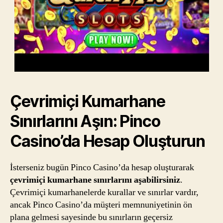
Çevrimiçi Kumarhane
Sınırlarını Aşın: Pinco
Casino’da Hesap Oluşturun
İsterseniz bugün Pinco Casino’da hesap oluşturarak
çevrimiçi kumarhane sınırlarını aşabilirsiniz
.
Çevrimiçi kumarhanelerde kurallar ve sınırlar vardır,
ancak Pinco Casino’da müşteri memnuniyetinin ön
plana gelmesi sayesinde bu sınırların geçersiz