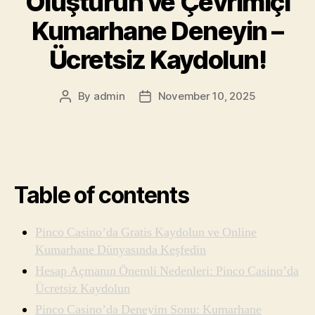
Oluşturun ve Çevrimiçi
Kumarhane Deneyin –
Ücretsiz Kaydolun!
By
admin
November 10, 2025
Table of contents
Pinco Casino’da Gratis Kaydolun ve Online
Kumarhane Dünyasında Keşfedin
Hesap Açmanın Önemli Nedenleri: Pinco Casino’da
Ücretsiz Kaydolun
Pinco Casino’da Deneyim Sonu: Kumarhane