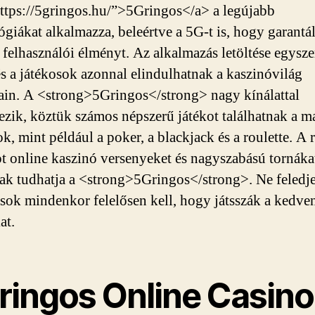
ttps://5gringos.hu/”>5Gringos</a> a legújabb
ógiákat alkalmazza, beleértve a 5G-t is, hogy garantál
 felhasználói élményt. Az alkalmazás letöltése egysze
és a játékosok azonnal elindulhatnak a kaszinóvilág
ain. A <strong>5Gringos</strong> nagy kínálattal
ezik, köztük számos népszerű játékot találhatnak a m
k, mint például a poker, a blackjack és a roulette. A 
t online kaszinó versenyeket és nagyszabású tornákat
k tudhatja a <strong>5Gringos</strong>. Ne feledj
osok mindenkor felelősen kell, hogy játsszák a kedve
at.
ringos Online Casino