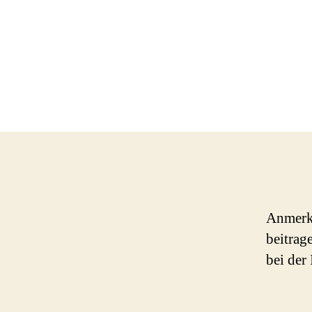
Anmerku
beitrag
bei der 