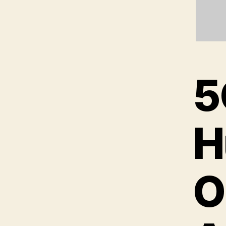
5
H
O