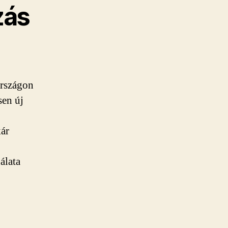
zás
országon
sen új
kár
álata