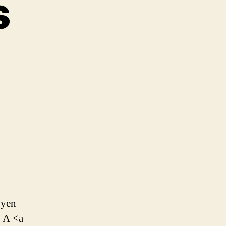
s
gyen
. A <a