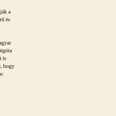
ják a
rű és
agyar
régóta
 is
e, hogy
nc