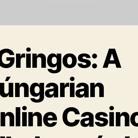
Gringos: A
úngarian
nline Casin