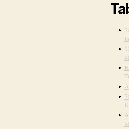
Ta
5
I
5
M
H
T
A
5
K
A
M