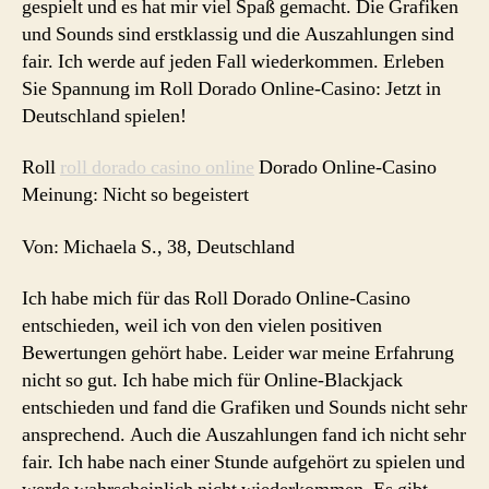
gespielt und es hat mir viel Spaß gemacht. Die Grafiken
und Sounds sind erstklassig und die Auszahlungen sind
fair. Ich werde auf jeden Fall wiederkommen. Erleben
Sie Spannung im Roll Dorado Online-Casino: Jetzt in
Deutschland spielen!
Roll
roll dorado casino online
Dorado Online-Casino
Meinung: Nicht so begeistert
Von: Michaela S., 38, Deutschland
Ich habe mich für das Roll Dorado Online-Casino
entschieden, weil ich von den vielen positiven
Bewertungen gehört habe. Leider war meine Erfahrung
nicht so gut. Ich habe mich für Online-Blackjack
entschieden und fand die Grafiken und Sounds nicht sehr
ansprechend. Auch die Auszahlungen fand ich nicht sehr
fair. Ich habe nach einer Stunde aufgehört zu spielen und