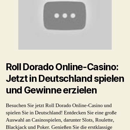
Roll Dorado Online-Casino:
Jetzt in Deutschland spielen
und Gewinne erzielen
Besuchen Sie jetzt Roll Dorado Online-Casino und
spielen Sie in Deutschland! Entdecken Sie eine große
Auswahl an Casinospielen, darunter Slots, Roulette,
Blackjack und Poker. Genießen Sie die erstklassige