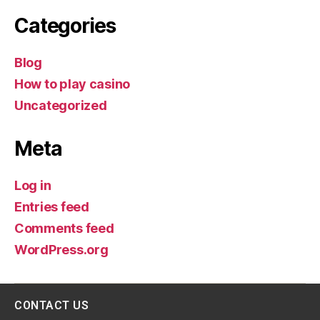
Categories
Blog
How to play casino
Uncategorized
Meta
Log in
Entries feed
Comments feed
WordPress.org
CONTACT US