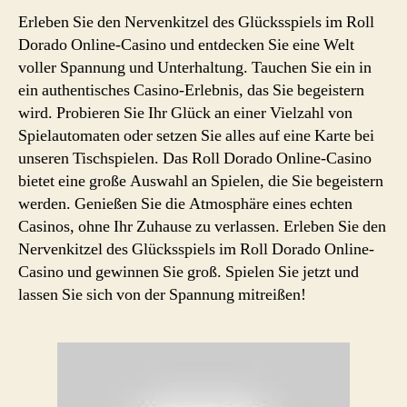
Erleben Sie den Nervenkitzel des Glücksspiels im Roll
Dorado Online-Casino und entdecken Sie eine Welt
voller Spannung und Unterhaltung. Tauchen Sie ein in
ein authentisches Casino-Erlebnis, das Sie begeistern
wird. Probieren Sie Ihr Glück an einer Vielzahl von
Spielautomaten oder setzen Sie alles auf eine Karte bei
unseren Tischspielen. Das Roll Dorado Online-Casino
bietet eine große Auswahl an Spielen, die Sie begeistern
werden. Genießen Sie die Atmosphäre eines echten
Casinos, ohne Ihr Zuhause zu verlassen. Erleben Sie den
Nervenkitzel des Glücksspiels im Roll Dorado Online-
Casino und gewinnen Sie groß. Spielen Sie jetzt und
lassen Sie sich von der Spannung mitreißen!