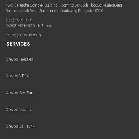
48/5-6 Preecha Complex Building, Room No.504, 5th Floor,Soi Ruangrueng
Ratchadapisek Road, Samsennok, Huaikwang Bangkok 10310
(+66)2-502-0238
(+66)81-921-4950 K.Prateep
prateep@onevois.co.th
SERVICES
Onevois Telesales
Onevois V-PBX
Onevois SavePlan
Onevois V-centre
Onevois SIP Trunk