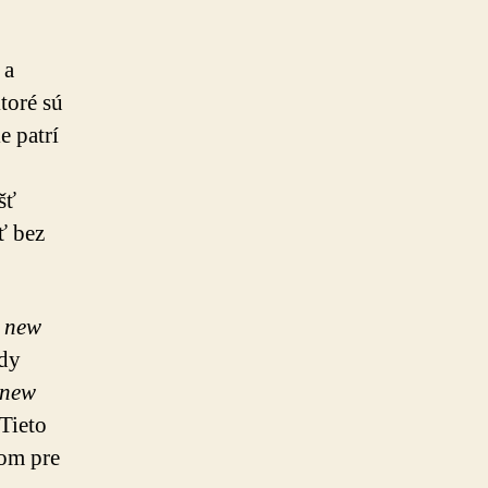
 a
toré sú
e patrí
šť
ť bez
e
new
ždy
new
 Tieto
om pre