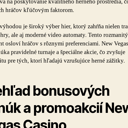
va na poskytovanie kvalitného herného prostredia, čo
h hráčov kľúčovým faktorom.
výhodou je široký výber hier, ktorý zahŕňa nielen tr
 hry, ale aj moderné video automaty. Tento rozmanitý
nt osloví hráčov s rôznymi preferenciami. New Vega
núka pravidelné turnaje a špeciálne akcie, čo zvyšuje
itu pre tých, ktorí hľadajú vzrušujúce herné zážitky.
ehľad bonusových
núk a promoakcií Ne
gas Casino