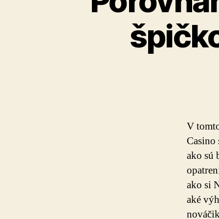
Porovnan
špičk
V tomto
Casino 
ako sú 
opatren
ako si 
aké výh
nováčik