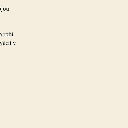
ojou
o robí
vácií v