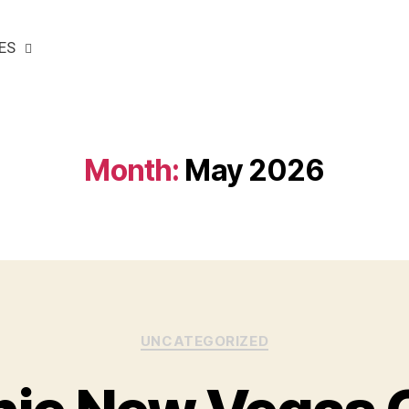
ES
Month:
May 2026
UNCATEGORIZED