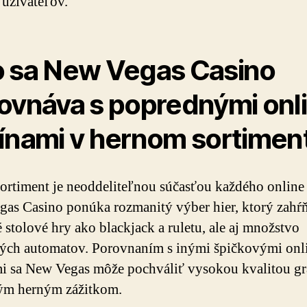
užívateľov.
 sa New Vegas Casino
ovnáva s poprednými onl
ínami v hernom sortimen
ortiment je neoddeliteľnou súčasťou každého online 
as Casino ponúka rozmanitý výber hier, ktorý zahŕ
é stolové hry ako blackjack a ruletu, ale aj množstvo
ch automatov. Porovnaním s inými špičkovými onl
i sa New Vegas môže pochváliť vysokou kvalitou gr
ým herným zážitkom.