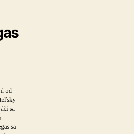
gas
jú od
ateľsky
áči sa
o
egas sa