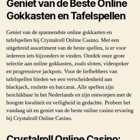
Geniet van de Beste Online
Gokkasten en Tafelspellen
Geniet van de spannendste online gokkasten en
tafelspellen bij Crystalroll Online Casino. Met een
uitgebreid assortiment van de beste spellen, is er voor
iedereen iets bijzonders te vinden. Ontdek onze grote
selectie aan online gokkasten, zoals sloten, videopoker
en progressieve jackpots. Voor de liefhebbers van
tafelspellen bieden we een verscheidenheid aan
blackjack, roulette en baccarat. Alle spellen zijn
beschikbaar in het Nederlands en zijn ontworpen met de
hoogste kwaliteit en veiligheid in gedachte. Probeer het
vandaag uit en geniet van de beste online casino ervaring
bij Crystalroll Online Casino.
Crystalroll Online Casino: