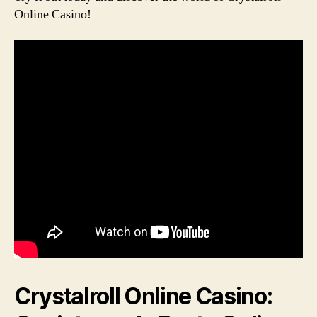
Online Casino!
Crystalroll Online Casino: