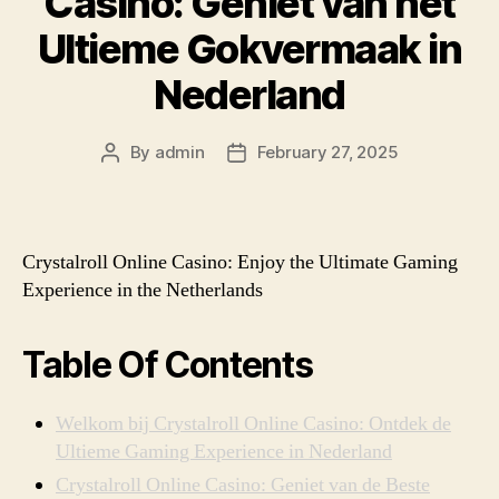
Casino: Geniet van het
Ultieme Gokvermaak in
Nederland
By
admin
February 27, 2025
Crystalroll Online Casino: Enjoy the Ultimate Gaming
Experience in the Netherlands
Table Of Contents
Welkom bij Crystalroll Online Casino: Ontdek de
Ultieme Gaming Experience in Nederland
Crystalroll Online Casino: Geniet van de Beste