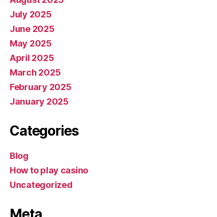
July 2025
June 2025
May 2025
April 2025
March 2025
February 2025
January 2025
Categories
Blog
How to play casino
Uncategorized
Meta