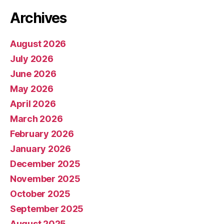
Archives
August 2026
July 2026
June 2026
May 2026
April 2026
March 2026
February 2026
January 2026
December 2025
November 2025
October 2025
September 2025
August 2025