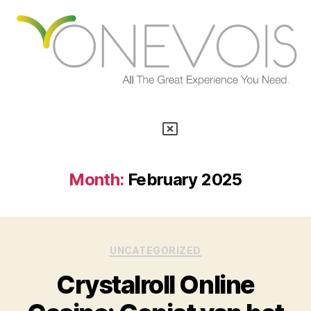
Month:
February 2025
UNCATEGORIZED
Crystalroll Online